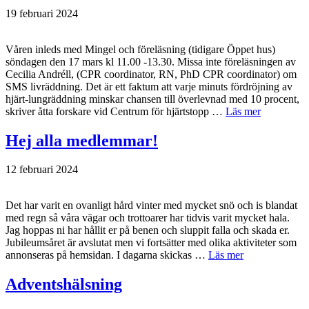
19 februari 2024
Våren inleds med Mingel och föreläsning (tidigare Öppet hus)
söndagen den 17 mars kl 11.00 -13.30. Missa inte föreläsningen av
Cecilia Andréll, (CPR coordinator, RN, PhD CPR coordinator) om
SMS livräddning. Det är ett faktum att varje minuts fördröjning av
hjärt-lungräddning minskar chansen till överlevnad med 10 procent,
skriver åtta forskare vid Centrum för hjärtstopp …
Läs mer
Hej alla medlemmar!
12 februari 2024
Det har varit en ovanligt hård vinter med mycket snö och is blandat
med regn så våra vägar och trottoarer har tidvis varit mycket hala.
Jag hoppas ni har hållit er på benen och sluppit falla och skada er.
Jubileumsåret är avslutat men vi fortsätter med olika aktiviteter som
annonseras på hemsidan. I dagarna skickas …
Läs mer
Adventshälsning