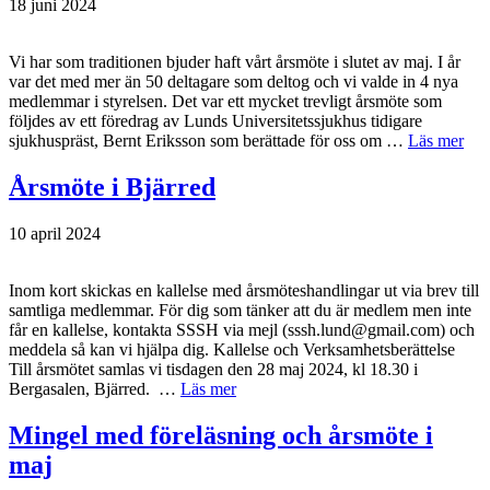
18 juni 2024
Vi har som traditionen bjuder haft vårt årsmöte i slutet av maj. I år
var det med mer än 50 deltagare som deltog och vi valde in 4 nya
medlemmar i styrelsen. Det var ett mycket trevligt årsmöte som
följdes av ett föredrag av Lunds Universitetssjukhus tidigare
sjukhuspräst, Bernt Eriksson som berättade för oss om …
Läs mer
Årsmöte i Bjärred
10 april 2024
Inom kort skickas en kallelse med årsmöteshandlingar ut via brev till
samtliga medlemmar. För dig som tänker att du är medlem men inte
får en kallelse, kontakta SSSH via mejl (
sssh.lund@gmail.com
) och
meddela så kan vi hjälpa dig. Kallelse och Verksamhetsberättelse
Till årsmötet samlas vi tisdagen den 28 maj 2024, kl 18.30 i
Bergasalen, Bjärred. …
Läs mer
Mingel med föreläsning och årsmöte i
maj