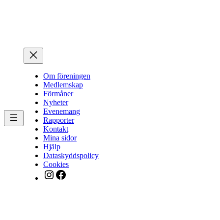
Hoppa
till
innehåll
Om föreningen
Medlemskap
Förmåner
Nyheter
Evenemang
Rapporter
Kontakt
Mina sidor
Hjälp
Dataskyddspolicy
Cookies
Instagram
Facebook