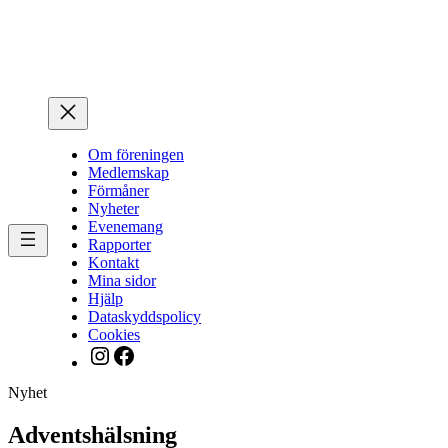
Hoppa
till
innehåll
Om föreningen
Medlemskap
Förmåner
Nyheter
Evenemang
Rapporter
Kontakt
Mina sidor
Hjälp
Dataskyddspolicy
Cookies
Instagram
Facebook
Nyhet
Adventshälsning