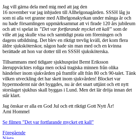
Jag vill gärna dela med mig med att jag den
16 november var jag inbjuden till Allhelgonagården. SSSH låg ju
som ni alla vet granne med Allhelgonakyrkan under många år och
nu hade församlingen uppmärksammat att vi firade 120 års jubileum
och att vi spelat in
”Det var fortfarande mycket ett kall”
som de
ville att jag skulle visa och samtidigt prata om föreningen och
dagens utbildning. Det blev en riktigt trevlig kväll, det kom flera
äldre sjuksköterskor, någon hade sin man med och en kvinna
berättade att hon var dotter till en SSSH sjuksköterska.
Tillsammans med tidigare sjukhuspräst Bernt Eriksson
återuppväcktes roliga men också tragiska minnen från olika
händelser inom sjukvården på framför allt från 80 och 90-talet. Tänk
vilken utveckling det har skett inom sjukvården! Blocket var
hypermodernt när det byggdes, nu är det snart uttjänt och ett nytt
storslaget sjukhus skall byggas i Lund. Men det lär dröja innan det
står klart.
Jag önskar er alla en God Jul och ett riktigt Gott Nytt År!
Ami Hommel
Se filmen ”Det var fortfarande mycket ett kall”
Föregående
Nästa