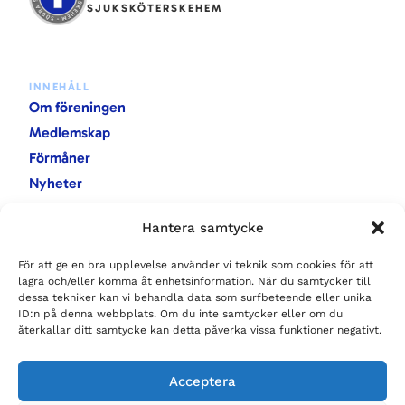
SJUKSKÖTERSKEHEM
INNEHÅLL
Om föreningen
Medlemskap
Förmåner
Nyheter
Evenemang
Hantera samtycke
Rapporter
För att ge en bra upplevelse använder vi teknik som cookies för att
lagra och/eller komma åt enhetsinformation. När du samtycker till
KONTAKTA OSS
dessa tekniker kan vi behandla data som surfbeteende eller unika
Baravägen 9
ID:n på denna webbplats. Om du inte samtycker eller om du
222 40 Lund
återkallar ditt samtycke kan detta påverka vissa funktioner negativt.
sssh.lund@gmail.com
Acceptera