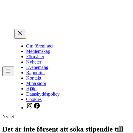
Hoppa
till
innehåll
Om föreningen
Medlemskap
Förmåner
Nyheter
Evenemang
Rapporter
Kontakt
Mina sidor
Hjälp
Dataskyddspolicy
Cookies
Instagram
Facebook
Nyhet
Det är inte försent att söka stipendie till