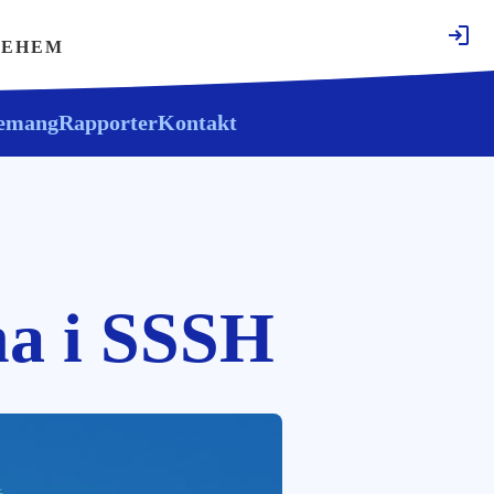
KEHEM
emang
Rapporter
Kontakt
na i SSSH