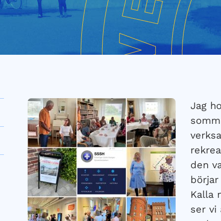
Jag ho
sommar
verksa
rekrea
den v
börjar
Kalla 
ser vi