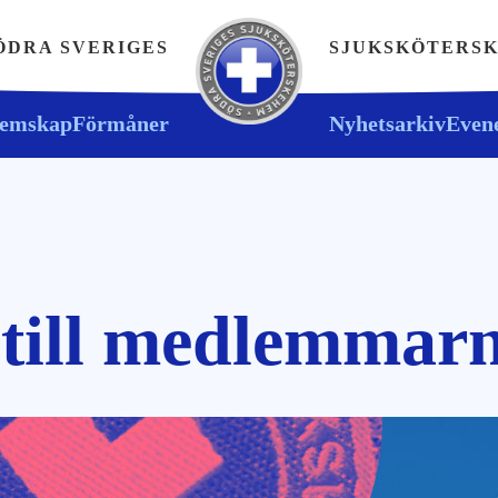
ÖDRA SVERIGES
SJUKSKÖTERS
emskap
Förmåner
Nyhetsarkiv
Even
 till medlemmar