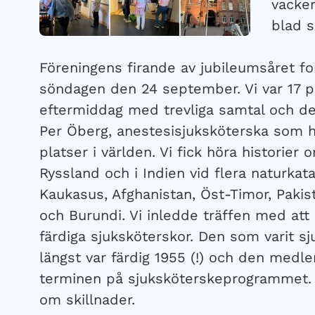
vacker
blad s
Föreningens firande av jubileumsåret for
söndagen den 24 september. Vi var 17 p
eftermiddag med trevliga samtal och de
Per Öberg, anestesisjuksköterska som 
platser i världen. Vi fick höra historie
Ryssland och i Indien vid flera naturkat
Kaukasus, Afghanistan, Öst-Timor, Paki
och Burundi. Vi inledde träffen med att 
färdiga sjuksköterskor. Den som varit 
längst var färdig 1955 (!) och den medl
terminen på sjuksköterskeprogrammet.
om skillnader.