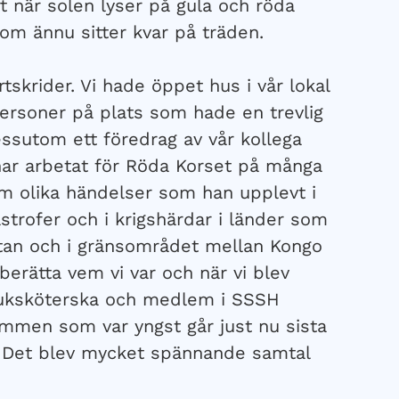
t när solen lyser på gula och röda
om ännu sitter kvar på träden.
tskrider. Vi hade öppet hus i vår lokal
ersoner på plats som hade en trevlig
ssutom ett föredrag av vår kollega
har arbetat för Röda Korset på många
r om olika händelser som han upplevt i
astrofer och i krigshärdar i länder som
stan och i gränsområdet mellan Kongo
berätta vem vi var och när vi blev
sjuksköterska och medlem i SSSH
emmen som var yngst går just nu sista
 Det blev mycket spännande samtal