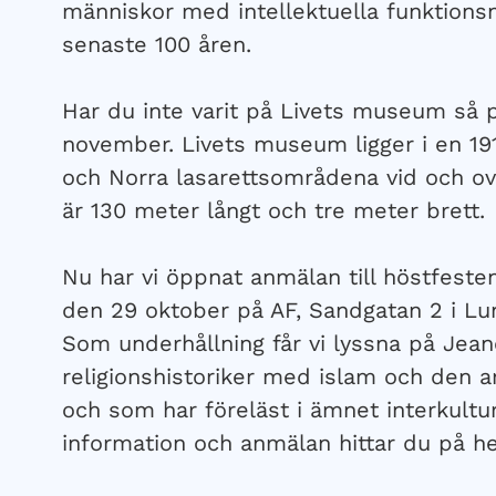
människor med intellektuella funktions
senaste 100 åren.
Har du inte varit på Livets museum så p
november. Livets museum ligger i en 191
och Norra lasarettsområdena vid och ov
är 130 meter långt och tre meter brett.
Nu har vi öppnat anmälan till höstfeste
den 29 oktober på AF, Sandgatan 2 i Lun
Som underhållning får vi lyssna på Jea
religionshistoriker med islam och den a
och som har föreläst i ämnet interkultu
information och anmälan hittar du på h