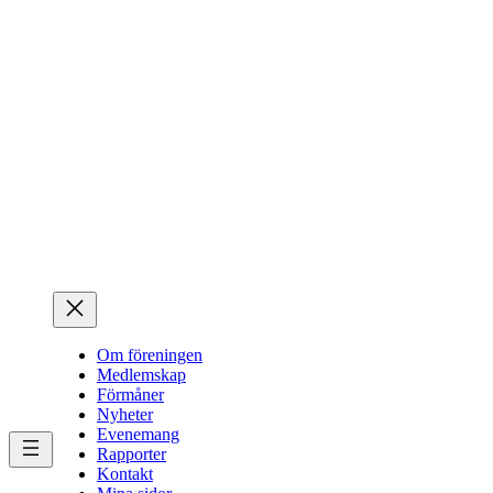
Hoppa
till
innehåll
Om föreningen
Medlemskap
Förmåner
Nyheter
Evenemang
Rapporter
Kontakt