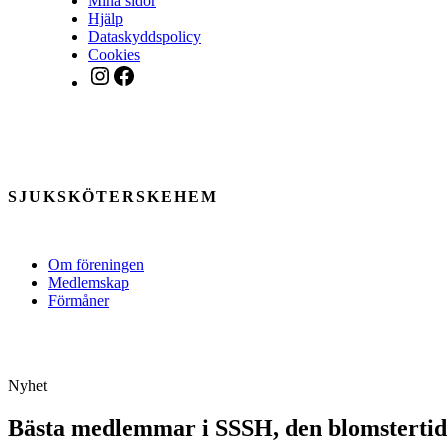
Mina sidor
Hjälp
Dataskyddspolicy
Cookies
Instagram
Facebook
SJUKSKÖTERSKEHEM
Om föreningen
Medlemskap
Förmåner
Nyhet
Bästa medlemmar i SSSH, den blomsterti