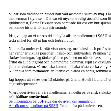
Vi har som traditionen bjuder haft vårt årsmöte i slutet av maj. I
medlemmar i styrelsen. Det var ett mycket trevligt årsmöte som fö
sjukhuspräst, Bernt Eriksson som berättade för oss om hur sjukhu
berikande historia för alla närvarande.
Idag vill jag att vi tar oss tid att hylla alla er medlemmar i SS
tacksamhet för allt ni har och fortsatt utför.
Ni har alla under er karriär visat omsorg, medkänsla och profession
har varit / är viktiga personer i hälso- och sjukvården. Psalmen 
skolavslutningar. Jag tänker på den psalmen nu när skolavslutninga
årstid då allt blir grönt och blommorna blommar. Njut av växtlighet
ljumma vindarna, värmen ska komma tillbaka nästa vecka enligt
Nu är alla som fortfarande är i tjänst väl värda en härlig sommar 
Jag hoppas att vi ses den 13 oktober på Grand Hotell i Lund då v
augusti/september.
Vi erbjuder även i år våra medlemmar att delta på Svensk sjuksk
och hållbar omvårdnad.
Se information på SSF sida där du även kan anmäla dig
.
Ansök om stipendium på SSSH
för att delta på konferensen.