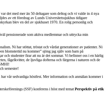
 år var det med mer än 50 deltagare som deltog och vi valde in 4 nya
ljdes av ett föredrag av Lunds Universitetssjukhus tidigare
skyrkan blev en del av sjukhuset 1970. En rolig personlig och
SH såväl pensionerade som aktiva medlemmar och uttrycka min
alism. Ni har stöttat, tröstat och vårdat generationer av patienter. Ni
”Den blomstertid nu kommer” sjöng jag själv som barn på
r och studenter firar att nu är det sommar. Vi befinner oss i en härlig
en, fågelkvitter, de ljuvliga dofterna och färgerna i naturen och de
 SMHI!
och semester!
i har vår sedvanliga höstfest. Mer information och anmälan kommer i
öterskeförenings (SSF) konferens i höst med temat
Perspektiv på etik