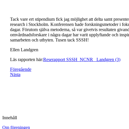
Tack vare ert stipendium fick jag möjlighet att delta samt present
research i Stockholm. Konferensen hade forskningsmetoder i foku
dagar. Förutom själva metoderna, så var givetvis resultaten giv
omvårdnadsforskare i några dagar har varit upplyftande och inspi
samarbeten och utbyten. Tusen tack SSSH!
Ellen Landgren
Läs rapporten här:
Reserapport SSSH_NCNR_ Landgren (3)
Föregående
Nästa
Innehåll
Om föreningen