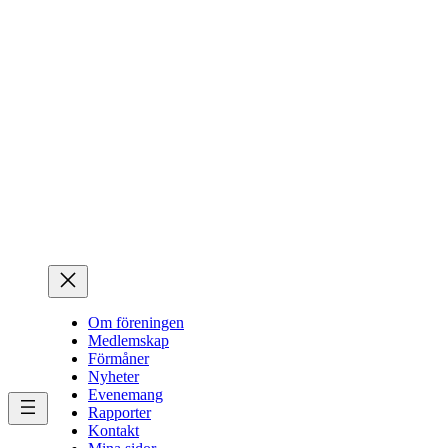
Hoppa
till
innehåll
Om föreningen
Medlemskap
Förmåner
Nyheter
Evenemang
Rapporter
Kontakt