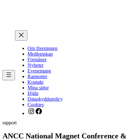
Hoppa
till
innehåll
Om föreningen
Medlemskap
Förmåner
Nyheter
Evenemang
Rapporter
Kontakt
Mina sidor
Hjälp
Dataskyddspolicy
Cookies
Instagram
Facebook
rapport
ANCC National Magnet Conference &