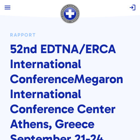
Hoppa
till
innehåll
RAPPORT
52nd EDTNA/ERCA
International
ConferenceMegaron
International
Conference Center
Athens, Greece
September 21-24,