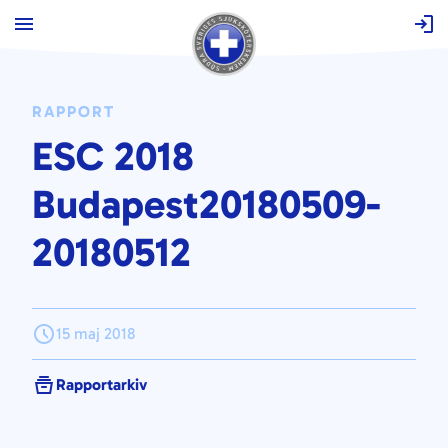
Hoppa
till
innehåll
RAPPORT
ESC 2018
Budapest20180509-
20180512
15 maj 2018
Rapportarkiv