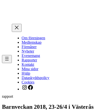
Hoppa
till
innehåll
Om föreningen
Medlemskap
Förmåner
Nyheter
Evenemang
Rapporter
Kontakt
Mina sidor
Hjälp
Dataskyddspolicy
Cookies
Instagram
Facebook
rapport
Barnveckan 2018, 23-26/4 i Västerås