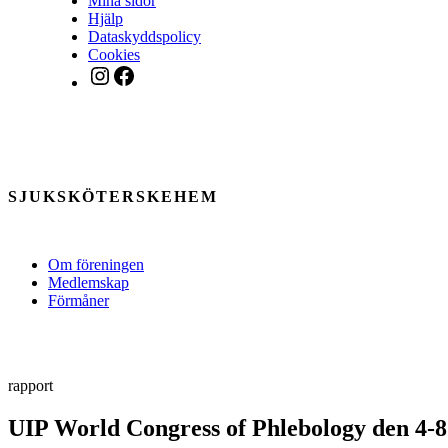
Mina sidor
Hjälp
Dataskyddspolicy
Cookies
Instagram
Facebook
SJUKSKÖTERSKEHEM
Om föreningen
Medlemskap
Förmåner
rapport
UIP World Congress of Phlebology den 4-8 