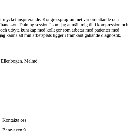
r var mycket inspirerande. Kongressprogrammet var omfattande och
 ”hands-on Training session” som jag anmält mig till i kompression och
ra och utbyta kunskap med kollegor som arbetar med patienter med
ag känna att min arbetsplats ligger i framkant gällande diagnostik,
et Ellenbogen. Malmö
Kontakta oss
Baravägen 9