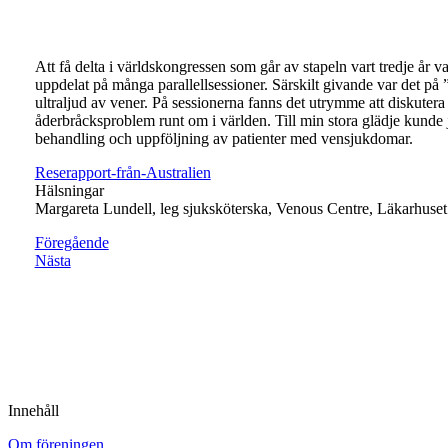
Att få delta i världskongressen som går av stapeln vart tredje å
uppdelat på många parallellsessioner. Särskilt givande var det på
ultraljud av vener. På sessionerna fanns det utrymme att diskute
åderbråcksproblem runt om i världen. Till min stora glädje kunde j
behandling och uppföljning av patienter med vensjukdomar.
Reserapport-från-Australien
Hälsningar
Margareta Lundell, leg sjuksköterska, Venous Centre, Läkarhus
Föregående
Nästa
Innehåll
Om föreningen