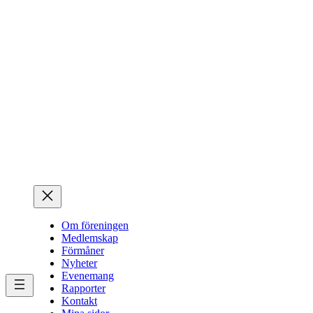
Hoppa
till
innehåll
Om föreningen
Medlemskap
Förmåner
Nyheter
Evenemang
Rapporter
Kontakt