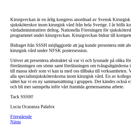
Kirurgveckan är en årlig kongress anordnad av Svensk Kirurgisk
sjuksköterskor inom kirurgisk vård från hela Sverige. I år hölls k
vårdadministratörer deltog. Nationella Föreningen för sjuksköter
programmet under kirurgveckan. Kirurgveckan bidrar till kompetens
Bidraget från SSSH möjliggjorde att jag kunde presentera mitt abs
kirurgisk vård under NFSK postersession.
Utöver att presentera abstraktet så var vi och lyssnade på olika fö
föreläsningen om sömn samt föreläsningen om tvångsåtgärderna in
till massa ideér som vi kan ta med oss tillbaka till verksamheten. 
alla specialistsjuksköterskorna inom kirurgisk vård. En av kollego
sättet har vi en ny sammansättning i gruppen. Det kändes också ext
och bli mer samspelta inför vårt framtida gemensamma arbete.
Tack SSSH!
Lucia Ocaranza Palafox
Föregående
Nästa