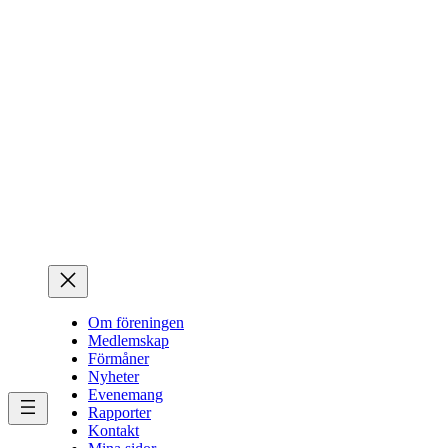
Hoppa
till
innehåll
Om föreningen
Medlemskap
Förmåner
Nyheter
Evenemang
Rapporter
Kontakt