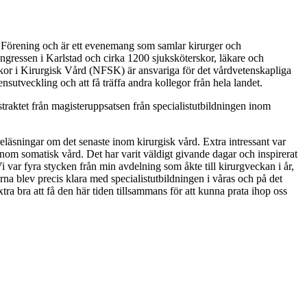
 Förening och är ett evenemang som samlar kirurger och
ongressen i Karlstad och cirka 1200 sjuksköterskor, läkare och
skor i Kirurgisk Vård (NFSK) är ansvariga för det vårdvetenskapliga
utveckling och att få träffa andra kollegor från hela landet.
traktet från magisteruppsatsen från specialistutbildningen inom
reläsningar om det senaste inom kirurgisk vård. Extra intressant var
om somatisk vård. Det har varit väldigt givande dagar och inspirerat
Vi var fyra stycken från min avdelning som åkte till kirurgveckan i år,
rna blev precis klara med specialistutbildningen i våras och på det
ra bra att få den här tiden tillsammans för att kunna prata ihop oss