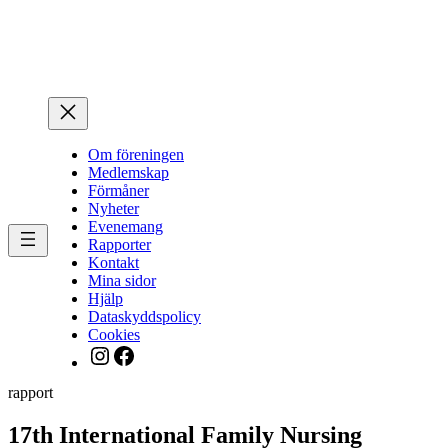
Hoppa
till
innehåll
Om föreningen
Medlemskap
Förmåner
Nyheter
Evenemang
Rapporter
Kontakt
Mina sidor
Hjälp
Dataskyddspolicy
Cookies
Instagram
Facebook
rapport
17th International Family Nursing