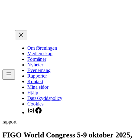
Hoppa
till
innehåll
Om föreningen
Medlemskap
Förmåner
Nyheter
Evenemang
Rapporter
Kontakt
Mina sidor
Hjälp
Dataskyddspolicy
Cookies
Instagram
Facebook
rapport
FIGO World Congress 5-9 oktober 2025,