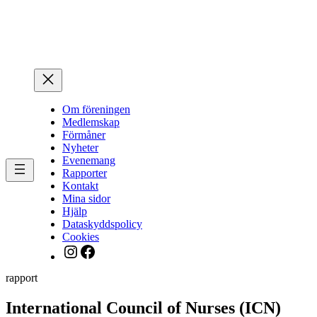
Hoppa
till
innehåll
Om föreningen
Medlemskap
Förmåner
Nyheter
Evenemang
Rapporter
Kontakt
Mina sidor
Hjälp
Dataskyddspolicy
Cookies
Instagram
Facebook
rapport
International Council of Nurses (ICN)