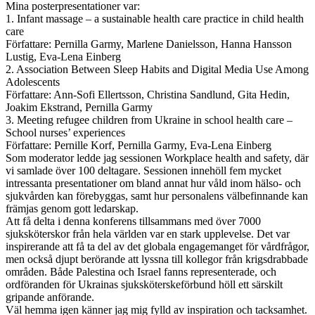
Mina posterpresentationer var:
1. Infant massage – a sustainable health care practice in child health
care
Författare: Pernilla Garmy, Marlene Danielsson, Hanna Hansson
Lustig, Eva-Lena Einberg
2. Association Between Sleep Habits and Digital Media Use Among
Adolescents
Författare: Ann-Sofi Ellertsson, Christina Sandlund, Gita Hedin,
Joakim Ekstrand, Pernilla Garmy
3. Meeting refugee children from Ukraine in school health care –
School nurses’ experiences
Författare: Pernille Korf, Pernilla Garmy, Eva-Lena Einberg
Som moderator ledde jag sessionen Workplace health and safety, där
vi samlade över 100 deltagare. Sessionen innehöll fem mycket
intressanta presentationer om bland annat hur våld inom hälso- och
sjukvården kan förebyggas, samt hur personalens välbefinnande kan
främjas genom gott ledarskap.
Att få delta i denna konferens tillsammans med över 7000
sjuksköterskor från hela världen var en stark upplevelse. Det var
inspirerande att få ta del av det globala engagemanget för vårdfrågor,
men också djupt berörande att lyssna till kollegor från krigsdrabbade
områden. Både Palestina och Israel fanns representerade, och
ordföranden för Ukrainas sjuksköterskeförbund höll ett särskilt
gripande anförande.
Väl hemma igen känner jag mig fylld av inspiration och tacksamhet.