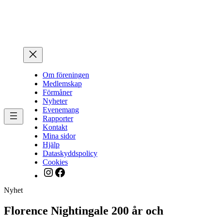
Hoppa
till
innehåll
Om föreningen
Medlemskap
Förmåner
Nyheter
Evenemang
Rapporter
Kontakt
Mina sidor
Hjälp
Dataskyddspolicy
Cookies
Instagram
Facebook
Nyhet
Florence Nightingale 200 år och