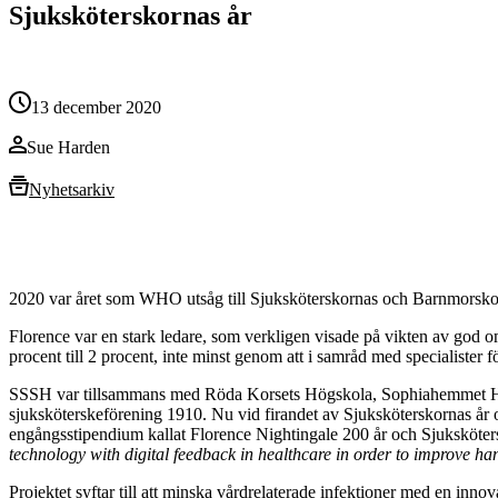
Sjuksköterskornas år
13 december 2020
Sue Harden
Nyhetsarkiv
2020 var året som WHO utsåg till Sjuksköterskornas och Barnmorskornas
Florence var en stark ledare, som verkligen visade på vikten av god 
procent till 2 procent, inte minst genom att i samråd med specialister
SSSH var tillsammans med Röda Korsets Högskola, Sophiahemmet Hög
sjuksköterskeförening 1910. Nu vid firandet av Sjuksköterskornas å
engångsstipendium kallat Florence Nightingale 200 år och Sjuksköters
technology with digital feedback in healthcare in order to improve h
Projektet syftar till att minska vårdrelaterade infektioner med en innov