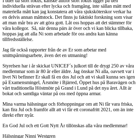
I tider då stort fokus, kanske alltför stort fokus ligger på den
individuella strävan efter lycka och framgång, inte sällan mätt med
materiella mått kan jag konstatera att våra sjuksköterskor verkar ha
en delvis annan måttstock. Det finns ju faktiskt forskning som visar
att man mår bra av att göra gott. Låt oss hoppas att det stämmer för
våra kollegor. Så, när denna pärs är över och vi kan blicka tillbaka,
hoppas jag att alla Ni som arbetade för oss andra kan känna
tillfredsställelse.
Jag får också rapporter från de av Er som arbetar med
smittspårningsarbete, även det en utmaning!
Styrelsen har i år skickat UNICEF´s julkort till de drygt 250 av våra
medlemmar som är 80 år eller äldre. Jag önskar Ni alla, oavsett var i
livet Ni befinner Er skall få en dos Jul och att vi skall kunna ses igen
på Examensmingel, Årsmöte i Bjärred, Öppet hus på Baravägen och
vårt traditionella Höstmöte på Grand i Lund på det nya året. Allt är
bokat och samtliga väntar på oss med öppna armar.
Mina varma hälsningar och förhoppningar om att Ni får vara friska,
kan fira Jul och framför allt att vi får ett coronafritt 2021, om än inte
direkt efter nyår.
En God Jul och ett Gott Nytt År tillönskas alla våra medlemmar!
Hälsningar Ninni Westgren