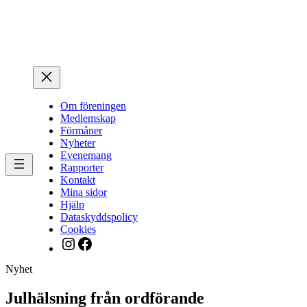
Hoppa
till
innehåll
Om föreningen
Medlemskap
Förmåner
Nyheter
Evenemang
Rapporter
Kontakt
Mina sidor
Hjälp
Dataskyddspolicy
Cookies
Instagram
Facebook
Nyhet
Julhälsning från ordförande