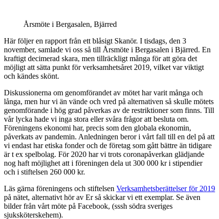
Årsmöte i Bergasalen, Bjärred
Här följer en rapport från ett blåsigt Skanör. I tisdags, den 3
november, samlade vi oss så till Årsmöte i Bergasalen i Bjärred. En
kraftigt decimerad skara, men tillräckligt många för att göra det
möjligt att sätta punkt för verksamhetsåret 2019, vilket var viktigt
och kändes skönt.
Diskussionerna om genomförandet av mötet har varit många och
långa, men hur vi än vände och vred på alternativen så skulle mötets
genomförande i hög grad påverkas av de restriktioner som finns. Till
vår lycka hade vi inga stora eller svåra frågor att besluta om.
Föreningens ekonomi har, precis som den globala ekonomin,
påverkats av pandemin. Anledningen beror i vårt fall till en del på att
vi endast har etiska fonder och de företag som gått bättre än tidigare
är t ex spelbolag. För 2020 har vi trots coronapåverkan glädjande
nog haft möjlighet att i föreningen dela ut 300 000 kr i stipendier
och i stiftelsen 260 000 kr.
Läs gärna föreningens och stiftelsen
Verksamhetsberättelser för 2019
på nätet, alternativt hör av Er så skickar vi ett exemplar. Se även
bilder från vårt möte på Facebook, (sssh södra sveriges
sjuksköterskehem).