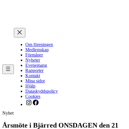
Hoppa
till
innehåll
Om föreningen
Medlemskap
Förmåner
Nyheter
Evenemang
Rapporter
Kontakt
Mina sidor
Hjälp
Dataskyddspolicy
Cookies
Instagram
Facebook
Nyhet
Årsmöte i Bjärred ONSDAGEN den 21