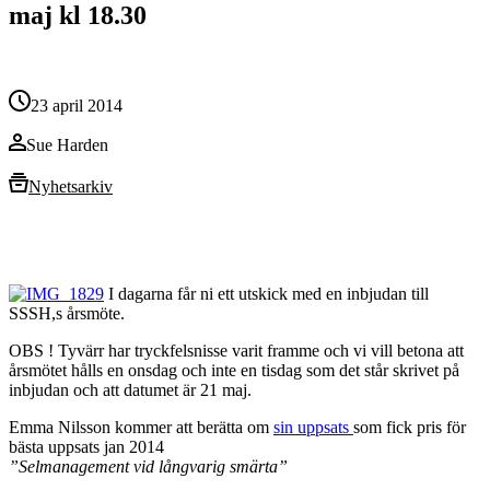
maj kl 18.30
23 april 2014
Sue Harden
Nyhetsarkiv
I dagarna får ni ett utskick med en inbjudan till
SSSH,s årsmöte.
OBS ! Tyvärr har tryckfelsnisse varit framme och vi vill betona att
årsmötet hålls en onsdag och inte en tisdag som det står skrivet på
inbjudan och att datumet är 21 maj.
Emma Nilsson kommer att berätta om
sin uppsats
som fick pris för
bästa uppsats jan 2014
”Selmanagement vid långvarig smärta”