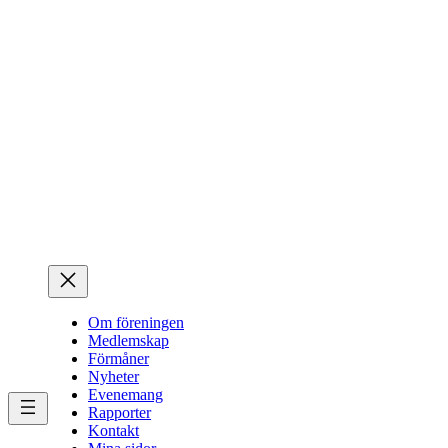
Hoppa
till
innehåll
Om föreningen
Medlemskap
Förmåner
Nyheter
Evenemang
Rapporter
Kontakt