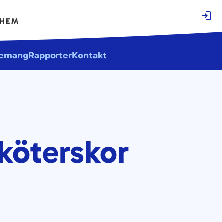
EHEM
emang
Rapporter
Kontakt
köterskor