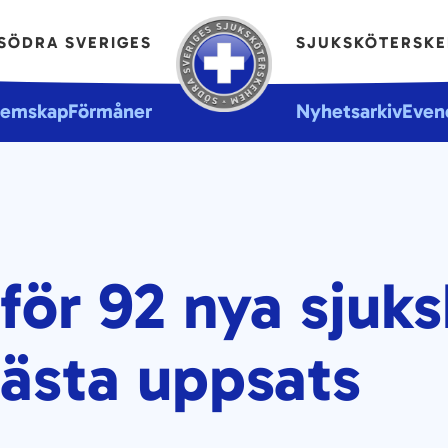
SÖDRA SVERIGES
SJUKSKÖTERSK
lemskap
Förmåner
Nyhetsarkiv
Even
ör 92 nya sjuks
bästa uppsats