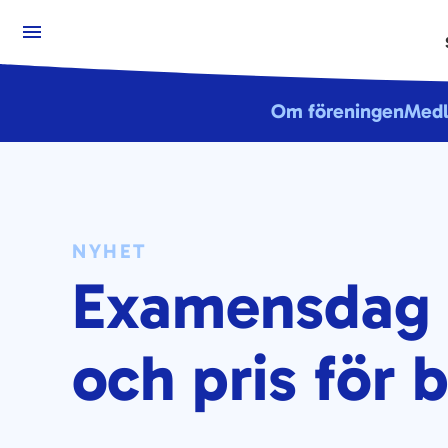
Hoppa
till
Om föreningen
Med
innehåll
NYHET
Examensdag f
och pris för 