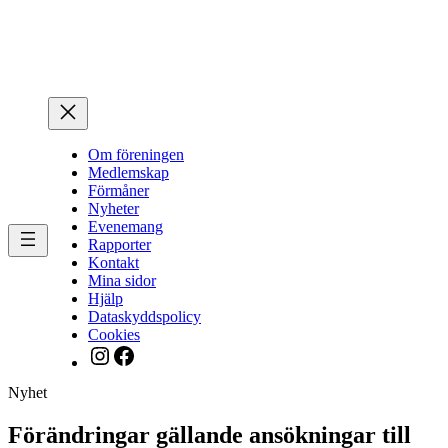
Hoppa
till
innehåll
Om föreningen
Medlemskap
Förmåner
Nyheter
Evenemang
Rapporter
Kontakt
Mina sidor
Hjälp
Dataskyddspolicy
Cookies
Instagram
Facebook
Nyhet
Förändringar gällande ansökningar till