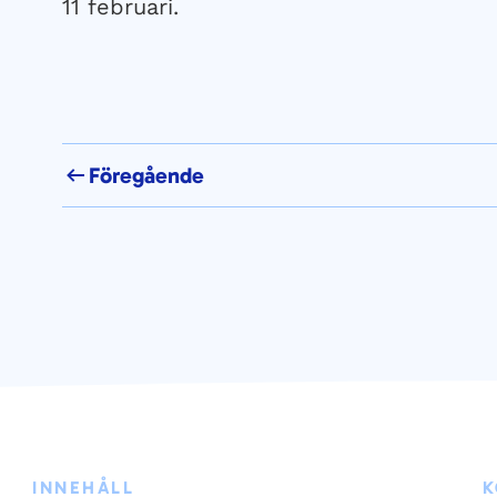
11 februari.
Föregående
INNEHÅLL
K