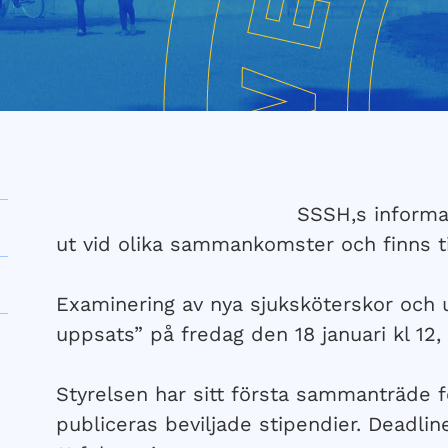
SSSH,s informat
ut vid olika sammankomster och finns till
Examinering av nya sjuksköterskor och u
uppsats” på fredag den 18 januari kl 12,
Styrelsen har sitt första sammanträde fö
publiceras beviljade stipendier. Deadli