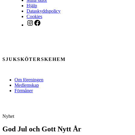
Mina sidor
Hjälp
Dataskyddspolicy
Cookies
Instagram
Facebook
SJUKSKÖTERSKEHEM
Om föreningen
Medlemskap
Förmåner
Nyhet
God Jul och Gott Nytt År