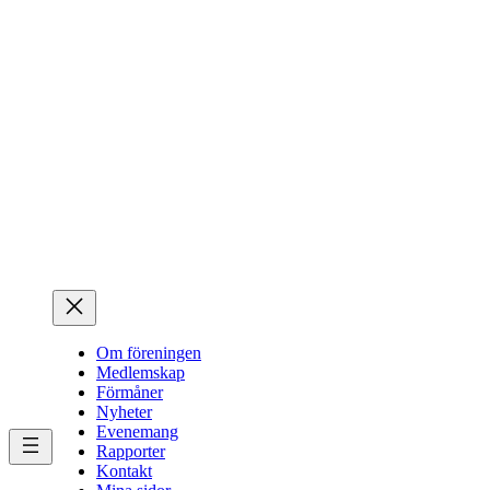
Hoppa
till
innehåll
Om föreningen
Medlemskap
Förmåner
Nyheter
Evenemang
Rapporter
Kontakt