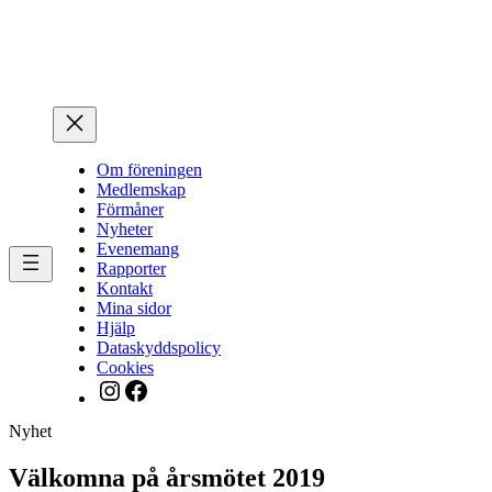
Hoppa
till
innehåll
Om föreningen
Medlemskap
Förmåner
Nyheter
Evenemang
Rapporter
Kontakt
Mina sidor
Hjälp
Dataskyddspolicy
Cookies
Instagram
Facebook
Nyhet
Välkomna på årsmötet 2019