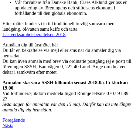
Vår förvaltare från Danske Bank, Claes Alklund ger oss en
uppdatering av föreningens och stiftelsens ekonomi i
förhållande till den globala ekonomin.
Efter mötet bjuder vi in till traditionell trevlig samvaro med
landgång, öl/vatten samt kaffe och tårta.
Läs verksamhetsberättelsen 2018
Anmälan dig till årsmötet här
Du får en bekräftelse via mejl eller sms när du anmäler dig via
hemsidan.
Du kan även anmäla med brev via ordinarie postgång (ej e-post) till
föreningen SSSH, Baravägen 9, 222 40 Lund. Ange om du även
deltar i samkväm efter mötet.
Anmälan ska vara SSSH tillhanda senast 2018-05-15 klockan
19.00.
Vid förhinder/sjukdom meddela Ingrid Ronnje tel/sms 0707 91 89
27
Sista dagen för anmälan var den 15 maj. Därför kan du inte längre
anmäla dig via hemsidan.
Föregående
Nästa