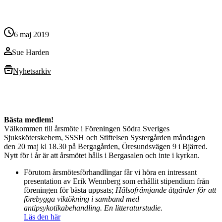
6 maj 2019
Sue Harden
Nyhetsarkiv
Bästa medlem!
Välkommen till årsmöte i Föreningen Södra Sveriges
Sjuksköterskehem, SSSH och Stiftelsen Systergården måndagen
den 20 maj kl 18.30 på Bergagården, Öresundsvägen 9 i Bjärred.
Nytt för i år är att årsmötet hålls i Bergasalen och inte i kyrkan.
Förutom årsmötesförhandlingar får vi höra en intressant
presentation av Erik Wennberg som erhållit stipendium från
föreningen för bästa uppsats;
Hälsofrämjande åtgärder för att
förebygga viktökning i samband med
antipsykotikabehandling.
En litteraturstudie.
Läs den här