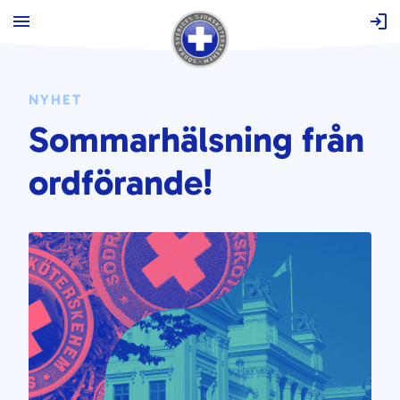
Hoppa
till
innehåll
NYHET
Sommarhälsning från
ordförande!