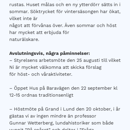
rustas. Huset målas och en ny ytterdörr sätts in i
sommar. Söktrycket för vintersäsongen har ökat,
vilket inte är
något att förvånas över. Även sommar och höst
har mycket att erbjuda för
naturälskare.
Avslutningsvis, några påminnelser:
– Styrelsens arbetsmöte den 25 augusti till vilket
Ni är mycket välkomna att skicka förslag
för höst- och våraktiviteter.
– Öppet Hus på Baravägen den 22 september kl
12-15 ordnas traditionsenligt
– Höstmöte på Grand i Lund den 20 oktober, i år
gästas vi av ingen mindre än professor
Gunnar Wetterberg, lundahistoriker som både
vunnit ”På spåret” och deltar i ”Fråga