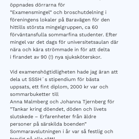
öppnades dörrarna för
”Examensmingel” och broschutdelning i
föreningens lokaler på Baravägen för den
hittills största mingelgruppen, ca 60
förväntansfulla sommarfina studenter. Efter
mingel var det dags för universitetsaulan där
nära och kära strömmade in för att delta
i firandet av 90 (!) nya sjuksköterskor.
Vid examenshögtidligheten hade jag äran att
dela ut SSSH´s stipendium för bästa
uppsats, ett fint diplom, 2000 kr var och
sommarbuketter till
Anna Malmberg och Johanna Tjernberg för
”Tankar kring döendet, döden och livets
slutskede – Erfarenheter från äldre
personer på särskilda boenden”
Sommaravslutningen i år var så festlig och
trevlig på alla sätt!