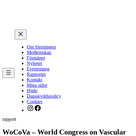
Hoppa
till
innehåll
Om föreningen
Medlemskap
Förmåner
Nyheter
Evenemang
Rapporter
Kontakt
Mina sidor
Hjälp
Dataskyddspolicy
Cookies
Instagram
Facebook
rapport
WoCoVa – World Congress on Vascular