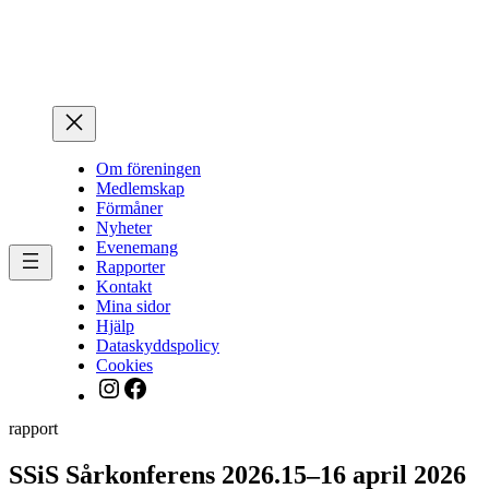
Hoppa
till
innehåll
Om föreningen
Medlemskap
Förmåner
Nyheter
Evenemang
Rapporter
Kontakt
Mina sidor
Hjälp
Dataskyddspolicy
Cookies
Instagram
Facebook
rapport
SSiS Sårkonferens 2026.15–16 april 2026