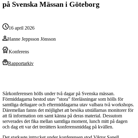
på Svenska Mässan i Göteborg
16 april 2026
Hanne Jeppsson Jönsson
Konferens
Rapportarkiv
Sårkonferensen hölls under två dagar på Svenska mässan.
Förmiddagarna bestod utav ”stora” föreläsningar som hölls för
samtliga deltagare och eftermiddagarna utav valbara två workshops.
Däremellan fanns det möjlighet att besöka utställarnas monitorer för
att få information om samt känna på deras material. Dessutom
serverades det fika mellan samtliga moment, lunch mitt på dagen
och dag ett var det trerätters konferensmiddag på kvällen.
Det starkaste intrycket under konferensen stod Viktor Sanell