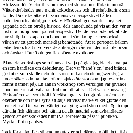
Alriksson för. Victor tillsammans med sin mamma förläste om när
Viktor drabbades utav meningokocksepsis och all rehabilitering som
följde. Då de berättade tillsammans var perspektivet både ur
patienten och anhörigperspektiv. Föreläsningen var dels mycket
gripande och en otrolig historia, dels annorlunda på vis att den var ur
just ur anhörig- samt patientperspektiv. Det de berättade bekräftade
hur viktig kunskapen om bland annat sårläkning är men också
vikten av ett gott och mänskligt bemötande. Att se personen bakom
patienten och att involvera de anhöriga i vården i den mån de orkar
och önskar. Föreläsningen fick stående ovationer.
Bland de workshops som fanns att välja på gick jag bland annat på
en som handlade om debridering. Det var ”hand´s on” med brända
grisfötter som skulle debrideras med olika debrideringsverktyg, allt
under säker ledning utav erfaren sjuksköterska (som jag tyvärr inte
minns namnet på). En annan workshop som verkligen var givande
handlande om att välja rätt förband till rätt sår. Det var de ansvariga
för konferensen som höll i föreläsningen vilket gjorde att den var
oberoende och inte i syfta att sälja ett visst märke vilket gjorde den
mycket bra! Det var en väldigt matnyttig workshop med högt tempo
där alla fick klämma och känna på allt material som avhandlades
genom att det skickades runt i väl förberedda påsar i publiken.
Mycket fint organiserat.
Tack för att jag fick stipendium utav er och därmed möjlighet att åka