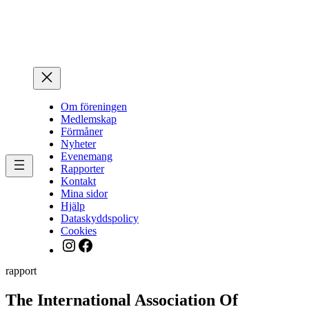
Hoppa
till
innehåll
Om föreningen
Medlemskap
Förmåner
Nyheter
Evenemang
Rapporter
Kontakt
Mina sidor
Hjälp
Dataskyddspolicy
Cookies
Instagram
Facebook
rapport
The International Association Of