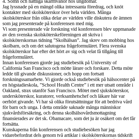
4. Sömn och nattliga skärmvanor hos ungdomar.
Jag lyssnade på en mängd olika intressanta föredrag, och knöt
kontakter med skolsköterskor över hela världen. Många
skolsköterskor från olika delar av världen ville diskutera de ämnen
som jag presenterade på konferensen med mig.
Vi som presenterade vår forskning vid konferensen blev uppmanade
av den svenska skolsköterskeföreningen att skriva i
skolsköterskornas tidning ”Skolhälsan”. Jag skrev om mobbing hos
skolbarn, och om det salutogena frågeformuläret. Flera svenska
skolsköterskor har efter det hört av sig och velat få tillgång till
frågeformuläret.
Innan konferensen gjorde jag studiebesök på University of
California San Francisco och mötte lärare och forskare. Detta möte
ledde till givande diskussioner, och hopp om fortsatt
forskningssamarbete. Vi gjorde också studiebesök på hälsocenter på
en högstadieskola, ”School Health Centre” i ett mer utsatt område i
Oakland, strax utanför San Francisco. Mötet med sjuksköterskor,
undersköterskor, kuratorer, verksamhetschef och läkare här var
oerhört givande. Vi har så olika förutsättningar för att bedriva vård
för barn och unga. I detta område saknade många människor
sjukvårdsförsäkring, och denna skolhälsovårdsmottagning
finansierades av det sk. Obamacare, som det ju är osäkert om det får
fortsätta.
Kunskaperna från konferensen och studiebesöken har jag
vidarebefordrat dels genom två artiklar i skolsköterskornas tidskrift