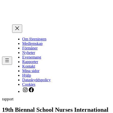
Hoppa
till
innehåll
Om föreningen
Medlemskap
Förmåner
Nyheter
Evenemang
Rapporter
Kontakt
Mina sidor
Hjälp
Dataskyddspolicy
Cookies
Instagram
Facebook
rapport
19th Biennal School Nurses International