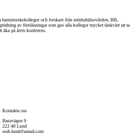
ån barnmorskekollegor och forskare från mödrahälsovården, BB,
dning av föreläsningar som gav alla kollegor mycket tänkvärt att ta
t åka på årets konferens.
Kontakta oss
Baravägen 9
222 40 Lund
sssh.lund@gmail.com