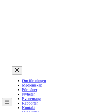
Hoppa
till
innehåll
Om föreningen
Medlemskap
Förmåner
Nyheter
Evenemang
Rapporter
Kontakt