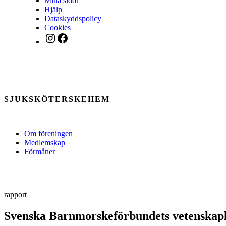
Mina sidor
Hjälp
Dataskyddspolicy
Cookies
Instagram
Facebook
SJUKSKÖTERSKEHEM
Om föreningen
Medlemskap
Förmåner
rapport
Svenska Barnmorskeförbundets vetenskapli