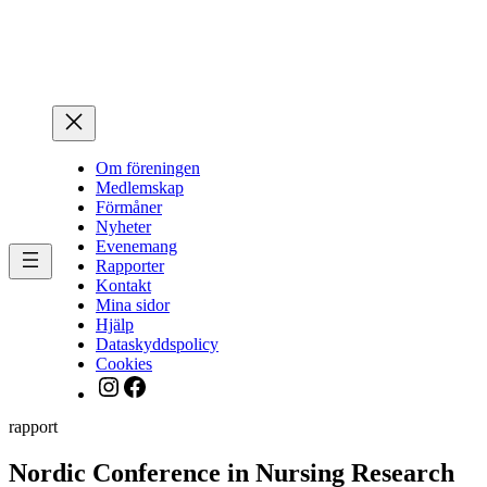
Hoppa
till
innehåll
Om föreningen
Medlemskap
Förmåner
Nyheter
Evenemang
Rapporter
Kontakt
Mina sidor
Hjälp
Dataskyddspolicy
Cookies
Instagram
Facebook
rapport
Nordic Conference in Nursing Research