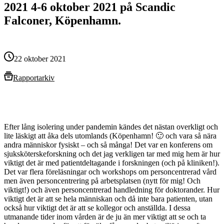
2021 4-6 oktober 2021 på Scandic
Falconer, Köpenhamn.
22 oktober 2021
Rapportarkiv
Efter lång isolering under pandemin kändes det nästan overkligt och
lite läskigt att åka dels utomlands (Köpenhamn! 🙂 och vara så nära
andra människor fysiskt – och så många! Det var en konferens om
sjuksköterskeforskning och det jag verkligen tar med mig hem är hur
viktigt det är med patientdeltagande i forskningen (och på kliniken!).
Det var flera föreläsningar och workshops om personcentrerad vård
men även personcentrering på arbetsplatsen (nytt för mig! Och
viktigt!) och även personcentrerad handledning för doktorander. Hur
viktigt det är att se hela människan och då inte bara patienten, utan
också hur viktigt det är att se kollegor och anställda. I dessa
utmanande tider inom vården är de ju än mer viktigt att se och ta