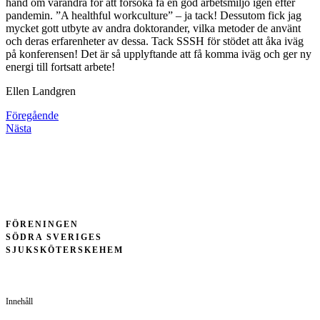
hand om varandra för att försöka få en god arbetsmiljö igen efter
pandemin. ”A healthful workculture” – ja tack! Dessutom fick jag
mycket gott utbyte av andra doktorander, vilka metoder de använt
och deras erfarenheter av dessa. Tack SSSH för stödet att åka iväg
på konferensen! Det är så upplyftande att få komma iväg och ger ny
energi till fortsatt arbete!
Ellen Landgren
Föregående
Nästa
FÖRENINGEN
SÖDRA SVERIGES
SJUKSKÖTERSKEHEM
Innehåll