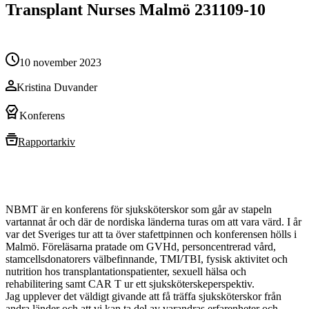
Transplant Nurses Malmö 231109-10
10 november 2023
Kristina Duvander
Konferens
Rapportarkiv
NBMT är en konferens för sjuksköterskor som går av stapeln
vartannat år och där de nordiska länderna turas om att vara värd. I år
var det Sveriges tur att ta över stafettpinnen och konferensen hölls i
Malmö. Föreläsarna pratade om GVHd, personcentrerad vård,
stamcellsdonatorers välbefinnande, TMI/TBI, fysisk aktivitet och
nutrition hos transplantationspatienter, sexuell hälsa och
rehabilitering samt CAR T ur ett sjuksköterskeperspektiv.
Jag upplever det väldigt givande att få träffa sjuksköterskor från
andra länder och att vi kan ta del av varandras erfarenheter och