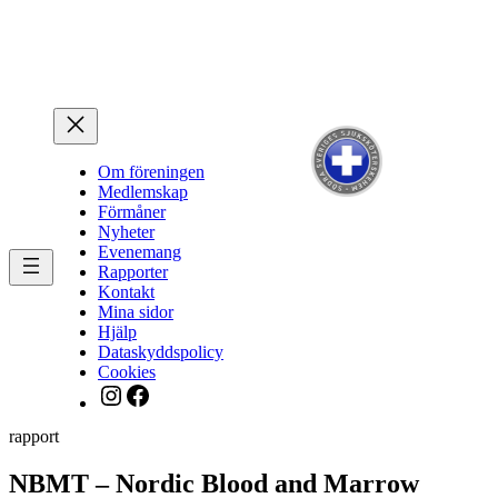
Hoppa
till
innehåll
Om föreningen
Medlemskap
Förmåner
Nyheter
Evenemang
Rapporter
Kontakt
Mina sidor
Hjälp
Dataskyddspolicy
Cookies
Instagram
Facebook
rapport
NBMT – Nordic Blood and Marrow