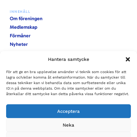
INNEHÅLL
Om föreningen
Medlemskap
Förmåner
Nyheter
Evenemang
Hantera samtycke
Rapporter
För att ge en bra upplevelse använder vi teknik som cookies för att
lagra och/eller komma åt enhetsinformation. När du samtycker till
KONTAKTA OSS
dessa tekniker kan vi behandla data som surfbeteende eller unika
Baravägen 9
ID:n på denna webbplats. Om du inte samtycker eller om du
222 40 Lund
återkallar ditt samtycke kan detta påverka vissa funktioner negativt.
sssh.lund@gmail.com
Acceptera
FÖLJ OSS
Neka