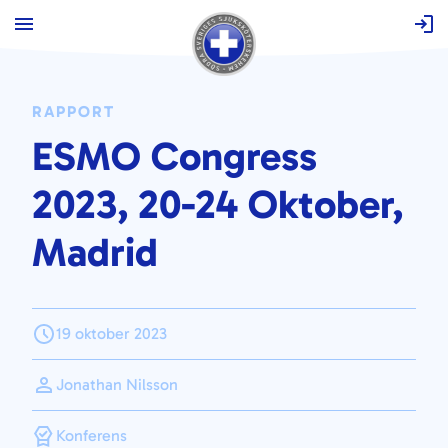
Hoppa
till
innehåll
RAPPORT
ESMO Congress
2023, 20-24 Oktober,
Madrid
19 oktober 2023
Jonathan Nilsson
Konferens