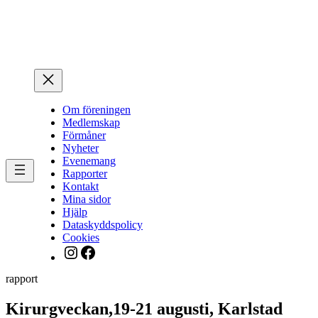
Hoppa
till
innehåll
Om föreningen
Medlemskap
Förmåner
Nyheter
Evenemang
Rapporter
Kontakt
Mina sidor
Hjälp
Dataskyddspolicy
Cookies
Instagram
Facebook
rapport
Kirurgveckan,19-21 augusti, Karlstad