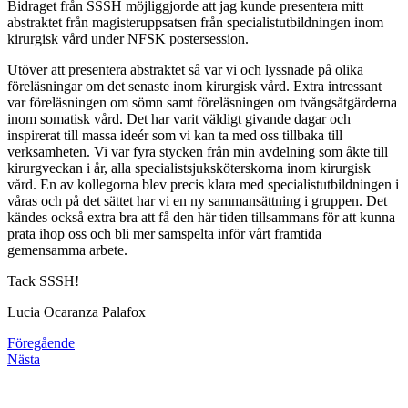
Bidraget från SSSH möjliggjorde att jag kunde presentera mitt
abstraktet från magisteruppsatsen från specialistutbildningen inom
kirurgisk vård under NFSK postersession.
Utöver att presentera abstraktet så var vi och lyssnade på olika
föreläsningar om det senaste inom kirurgisk vård. Extra intressant
var föreläsningen om sömn samt föreläsningen om tvångsåtgärderna
inom somatisk vård. Det har varit väldigt givande dagar och
inspirerat till massa ideér som vi kan ta med oss tillbaka till
verksamheten. Vi var fyra stycken från min avdelning som åkte till
kirurgveckan i år, alla specialistsjuksköterskorna inom kirurgisk
vård. En av kollegorna blev precis klara med specialistutbildningen i
våras och på det sättet har vi en ny sammansättning i gruppen. Det
kändes också extra bra att få den här tiden tillsammans för att kunna
prata ihop oss och bli mer samspelta inför vårt framtida
gemensamma arbete.
Tack SSSH!
Lucia Ocaranza Palafox
Föregående
Nästa