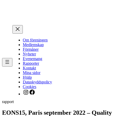
Hoppa
till
innehåll
Om föreningen
Medlemskap
Förmåner
Nyheter
Evenemang
Rapporter
Kontakt
Mina sidor
Hjälp
Dataskyddspolicy
Cookies
Instagram
Facebook
rapport
EONS15, Paris september 2022 – Quality