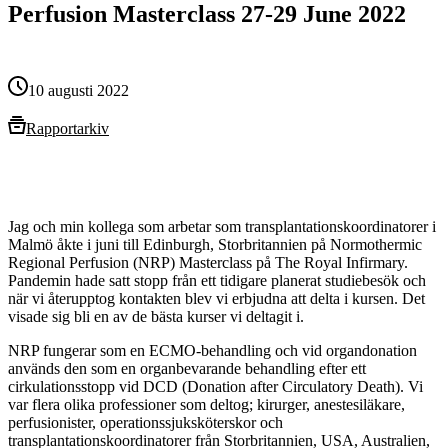
Perfusion Masterclass 27-29 June 2022
10 augusti 2022
Rapportarkiv
Jag och min kollega som arbetar som transplantationskoordinatorer i
Malmö åkte i juni till Edinburgh, Storbritannien på Normothermic
Regional Perfusion (NRP) Masterclass på The Royal Infirmary.
Pandemin hade satt stopp från ett tidigare planerat studiebesök och
när vi återupptog kontakten blev vi erbjudna att delta i kursen. Det
visade sig bli en av de bästa kurser vi deltagit i.
NRP fungerar som en ECMO-behandling och vid organdonation
används den som en organbevarande behandling efter ett
cirkulationsstopp vid DCD (Donation after Circulatory Death). Vi
var flera olika professioner som deltog; kirurger, anestesiläkare,
perfusionister, operationssjuksköterskor och
transplantationskoordinatorer från Storbritannien, USA, Australien,