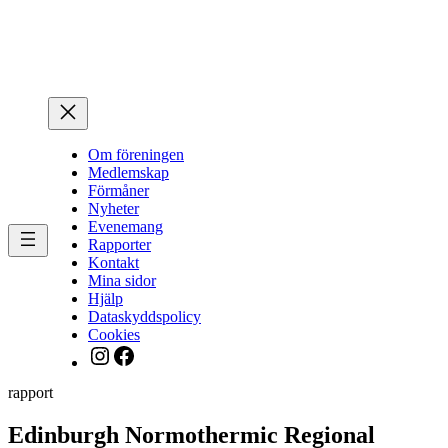
Hoppa
till
innehåll
Om föreningen
Medlemskap
Förmåner
Nyheter
Evenemang
Rapporter
Kontakt
Mina sidor
Hjälp
Dataskyddspolicy
Cookies
Instagram
Facebook
rapport
Edinburgh Normothermic Regional