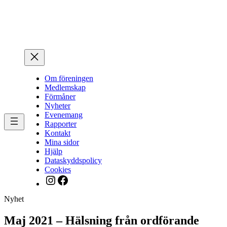
Hoppa
till
innehåll
Om föreningen
Medlemskap
Förmåner
Nyheter
Evenemang
Rapporter
Kontakt
Mina sidor
Hjälp
Dataskyddspolicy
Cookies
Instagram
Facebook
Nyhet
Maj 2021 – Hälsning från ordförande