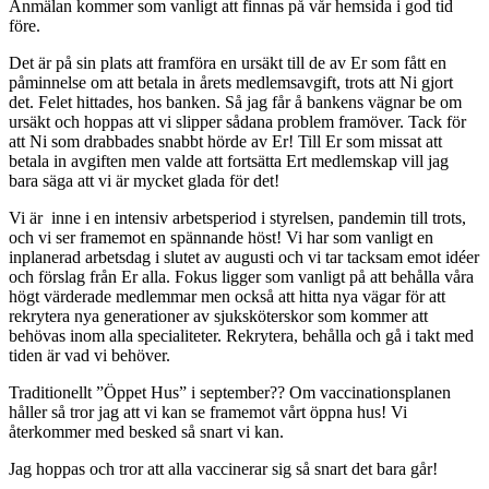
Anmälan kommer som vanligt att finnas på vår hemsida i god tid
före.
Det är på sin plats att framföra en ursäkt till de av Er som fått en
påminnelse om att betala in årets medlemsavgift, trots att Ni gjort
det. Felet hittades, hos banken. Så jag får å bankens vägnar be om
ursäkt och hoppas att vi slipper sådana problem framöver. Tack för
att Ni som drabbades snabbt hörde av Er! Till Er som missat att
betala in avgiften men valde att fortsätta Ert medlemskap vill jag
bara säga att vi är mycket glada för det!
Vi är inne i en intensiv arbetsperiod i styrelsen, pandemin till trots,
och vi ser framemot en spännande höst! Vi har som vanligt en
inplanerad arbetsdag i slutet av augusti och vi tar tacksam emot idéer
och förslag från Er alla. Fokus ligger som vanligt på att behålla våra
högt värderade medlemmar men också att hitta nya vägar för att
rekrytera nya generationer av sjuksköterskor som kommer att
behövas inom alla specialiteter. Rekrytera, behålla och gå i takt med
tiden är vad vi behöver.
Traditionellt ”Öppet Hus” i september?? Om vaccinationsplanen
håller så tror jag att vi kan se framemot vårt öppna hus! Vi
återkommer med besked så snart vi kan.
Jag hoppas och tror att alla vaccinerar sig så snart det bara går!