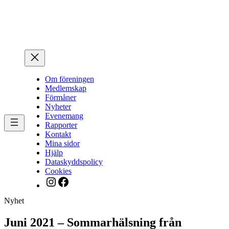
Hoppa
till
innehåll
Om föreningen
Medlemskap
Förmåner
Nyheter
Evenemang
Rapporter
Kontakt
Mina sidor
Hjälp
Dataskyddspolicy
Cookies
Instagram
Facebook
Nyhet
Juni 2021 – Sommarhälsning från