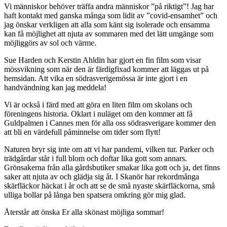
Vi människor behöver träffa andra människor ”på riktigt”! Jag har
haft kontakt med ganska många som lidit av ”covid-ensamhet” och
jag önskar verkligen att alla som känt sig isolerade och ensamma
kan få möjlighet att njuta av sommaren med det lätt umgänge som
möjliggörs av sol och värme.
Sue Harden och Kerstin Ahldin har gjort en fin film som visar
mössvikning som när den är färdigfixad kommer att läggas ut på
hemsidan. Att vika en södrasverigemössa är inte gjort i en
handvändning kan jag meddela!
Vi är också i färd med att göra en liten film om skolans och
föreningens historia. Oklart i nuläget om den kommer att få
Guldpalmen i Cannes men för alla oss södrasverigare kommer den
att bli en värdefull påminnelse om tider som flytt!
Naturen bryr sig inte om att vi har pandemi, vilken tur. Parker och
trädgårdar står i full blom och doftar lika gott som annars.
Grönsakerna från alla gårdsbutiker smakar lika gott och ja, det finns
saker att njuta av och glädja sig åt. I Skanör har rekordmånga
skärfläckor häckat i år och att se de små nyaste skärfläckorna, små
ulliga bollar på långa ben spatsera omkring gör mig glad.
Återstår att önska Er alla skönast möjliga sommar!