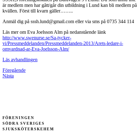
är medlem men har gått/går din utbildning i Lund kan bli medlem på
kvällen. Först till kvarn gäller……..
Anmäl dig på
sssh.lund@gmail.com
eller via sms på 0735 344 114
Läs mer om Eva Joelsson Alm på nedanstående länk
http://www.swenurse.se/Sa-tycker-
vi/Pressmeddelanden/Pressmeddelanden-2013/Arets-ledare-i-
omvardnad-ar-Eva-Joelsson-Alm/
Läs avhandlingen
Föregående
Nästa
FÖRENINGEN
SÖDRA SVERIGES
SJUKSKÖTERSKEHEM