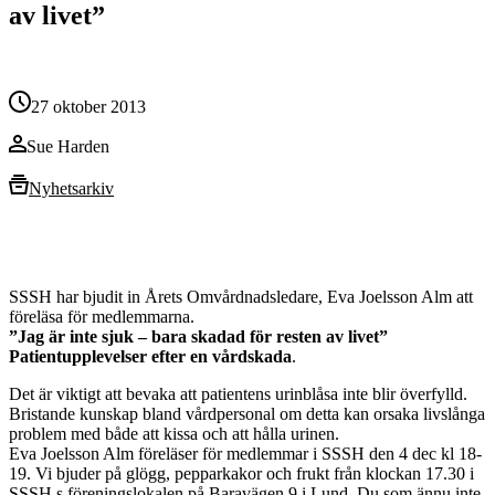
av livet”
27 oktober 2013
Sue Harden
Nyhetsarkiv
SSSH har bjudit in Årets Omvårdnadsledare, Eva Joelsson Alm att
föreläsa för medlemmarna.
”Jag är inte sjuk – bara skadad för resten av livet”
Patientupplevelser efter en vårdskada
.
Det är viktigt att bevaka att patientens urinblåsa inte blir överfylld.
Bristande kunskap bland vårdpersonal om detta kan orsaka livslånga
problem med både att kissa och att hålla urinen.
Eva Joelsson Alm föreläser för medlemmar i SSSH den 4 dec kl 18-
19. Vi bjuder på glögg, pepparkakor och frukt från klockan 17.30 i
SSSH,s föreningslokalen på Baravägen 9 i Lund. Du som ännu inte