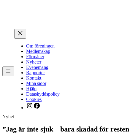
Hoppa
till
innehåll
Om föreningen
Medlemskap
Förmåner
Nyheter
Evenemang
Rapporter
Kontakt
Mina sidor
Hjälp
Dataskyddspolicy
Cookies
Instagram
Facebook
Nyhet
”Jag är inte sjuk – bara skadad för resten