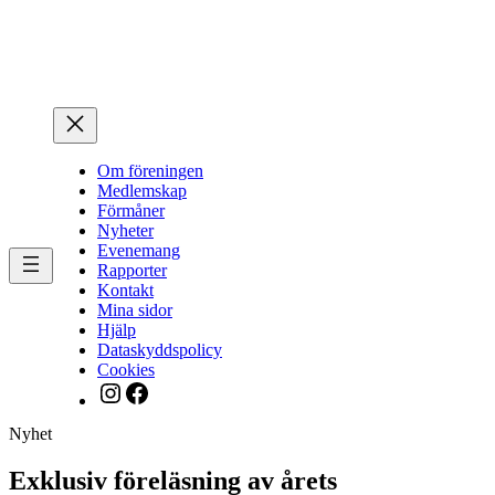
Hoppa
till
innehåll
Om föreningen
Medlemskap
Förmåner
Nyheter
Evenemang
Rapporter
Kontakt
Mina sidor
Hjälp
Dataskyddspolicy
Cookies
Instagram
Facebook
Nyhet
Exklusiv föreläsning av årets