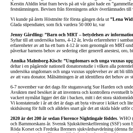
Kerstin Ahldin letat fram bevis på att vår gäst hade en ”gammelfa
feststämningen. Bevisen från föreningens arkiv överlämnades till 
Vi kunde på årets Höstmöte för första gången dela ut
”Lena Widi
Glada stipendiater, som fick vardera 50 000 kr, var
Jenny Gårdling: ”Barn och MRT – betydelsen av information
Syftar till att undersöka barns, 4-12 år, levda erfarenheter i s
erfarenheter av att ha ett barn 4-12 år som genomgår en MRT-und
påverkar barnens behov av sedering eller generell anestesi, oro, b
Annika Malmborg-Kisch: ”Ungdomars och unga vuxnas upplevel
deltar i en pågående nationell donatorsstudie i vilken alla potentie
undersöka ungdomars och unga vuxnas upplevelser av att bli tillfrå
av att vara donator. Målsättningen är att identifiera det behov av
6-7 november var det dags för stugansvarig Sue Harden och unde
Avsikten med besöket är att inventera och kontrollera eventuellt be
vackert nymålat ligger det där i backen, mitt i det stora skidomr
Vi konstaterade i år att det är dags att byta vitvaror i köket och li
skidsäsong för fullt och alldeles snart går det att skida både utför
2020 är det 200 år sedan Florence Nightingale föddes
. WHO (W
och Barnmorskans år. Svensk Sjuksköterskeförening (SSF) som 
Röda Korset och Fredrika Bremers sjukvårdsavdelning (denna finns