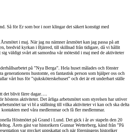
nd. Så för Er som bor i norr klingar det säkert konstigt med
 Årsmötet i maj. När jag nu nämner årsmötet kan jag passa på att
 bredvid kyrkan i Bjärred, till skillnad från tidigare, då vi hållit
at sig väldigt svårt att samordna vår mötestid i maj med de aktiviteter
derhållsarbetet på ”Nya Berga”. Hela huset målades och fönster
ndra generationens hustomte, en fantastisk person som hjälper oss och
llar vårt hus för ”sjuksköterskehuset” och det är ett underbart ställe
att det blivit färre dagar….
r höstens aktiviteter. Det årliga arbetsmötet som styrelsen har utöver
tsmötet tar vi bl a ställning till vilka aktiviteter vi kan och ska delta
ålla kontakten med våra medlemmar och få fler medlemmar.
onella Höstmötet på Grand i Lund. Det gick i år av stapeln den 20
eltog. Årets gäst var historikern Gunnar Wetterberg, känd från ”På
sentation var mycket uppskattat och när föreningens historiker