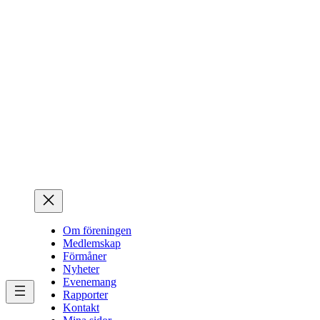
Hoppa
till
innehåll
Om föreningen
Medlemskap
Förmåner
Nyheter
Evenemang
Rapporter
Kontakt