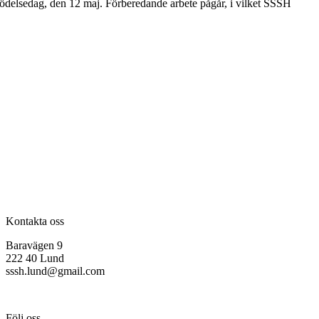
ödelsedag, den 12 maj. Förberedande arbete pågår, i vilket SSSH
Kontakta oss
Baravägen 9
222 40 Lund
sssh.lund@gmail.com
Följ oss