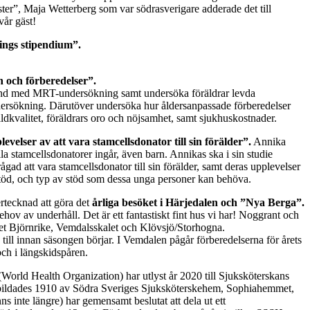
ster”, Maja Wetterberg som var södrasverigare adderade det till
vår gäst!
ngs stipendium”.
 och förberedelser”.
amband med MRT-undersökning samt undersöka föräldrar levda
ersökning. Därutöver undersöka hur åldersanpassade förberedelser
ildkvalitet, föräldrars oro och nöjsamhet, samt sjukhuskostnader.
ser av att vara stamcellsdonator till sin förälder”.
Annika
lla stamcellsdonatorer ingår, även barn. Annikas ska i sin studie
gad att vara stamcellsdonator till sin förälder, samt deras upplevelser
 stöd, och typ av stöd som dessa unga personer kan behöva.
rtecknad att göra det
årliga besöket i Härjedalen och ”Nya Berga”.
hov av underhåll. Det är ett fantastiskt fint hus vi har! Noggrant och
ådet Björnrike, Vemdalsskalet och Klövsjö/Storhogna.
te till innan säsongen börjar. I Vemdalen pågår förberedelserna för årets
 och i längskidspåren.
orld Health Organization) har utlyst år 2020 till Sjuksköterskans
bildades 1910 av Södra Sveriges Sjuksköterskehem, Sophiahemmet,
 inte längre) har gemensamt beslutat att dela ut ett