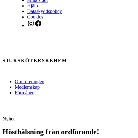
Mina sidor
Hjälp
Dataskyddspolicy
Cookies
Instagram
Facebook
SJUKSKÖTERSKEHEM
Om föreningen
Medlemskap
Förmåner
Nyhet
Hösthälsning från ordförande!