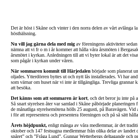
Det är höst i Skåne och vinter i den norra delen av vårt avlånga la
hösthälsning.
Nu vill jag gärna dela med mig
av föreningens aktiviteter sedan
nämna att vi fr o m i år kommer att hålla våra årsmöten i Bergasalen,
årsmötet i kyrkan. Anledningen till att vi byter lokal är att det vis
som pågår i kyrkan under våren.
När sommaren kommit till Härjedalen
började som planerat un
oljades. Ytterdörren byttes ut och nytt lås installerades. Vi har a
som värnar om huset när vi inte är tillgängliga. Trevliga grannar ka
att besöka.
Det känns som att sommaren är kort
, och det beror ju inte på 
Så snart styrelsen åter var samlad i Skåne påbörjade planeringen fö
de månatliga styrelsemötena hölls 25 augusti, på Baravägen. Vid arbe
i för att representera och presentera föreningen och på så sätt h
Årets höjdpunkt,
enligt många av våra medlemmar, är det traditi
oktober och 147 festsugna medlemmar från olika delar av landet d
spåret” och ”Fråga Lund”. Gunnar Wetterbergs deltagande och pre