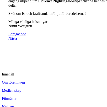
engångsstipendium
Florence Nightingale-stipendiet
på hennes f
deltar.
Sköt om Er och kraftsamla inför julförberedelserna!
Många vänliga hälsningar
Ninni Westgren
Föregående
Nästa
Innehåll
Om föreningen
Medlemskap
Förmåner
Nyheter