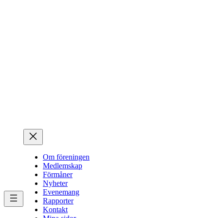
Hoppa
till
innehåll
Om föreningen
Medlemskap
Förmåner
Nyheter
Evenemang
Rapporter
Kontakt