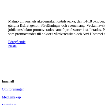
Malmö universitets akademiska högtidsvecka, den 14-18 oktobe
gångna läsåret genom föreläsningar och evenemang. Veckan avslu
jubileumsdoktor promoverades samt 9 professorer installerades. 
som promoverades till doktor i vårdvetenskap och Ami Hommel so
Föregående
Nästa
Innehåll
Om föreningen
Medlemskap