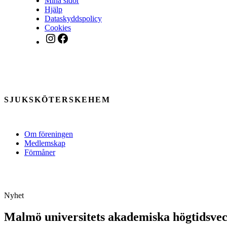
Mina sidor
Hjälp
Dataskyddspolicy
Cookies
Instagram
Facebook
SJUKSKÖTERSKEHEM
Om föreningen
Medlemskap
Förmåner
Nyhet
Malmö universitets akademiska högtidsve