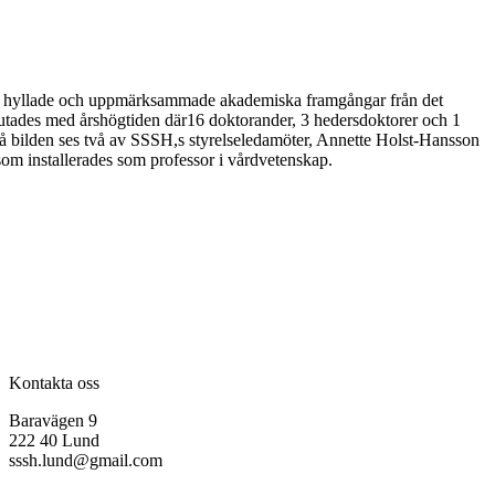
r, hyllade och uppmärksammade akademiska framgångar från det
tades med årshögtiden där16 doktorander, 3 hedersdoktorer och 1
På bilden ses två av SSSH,s styrelseledamöter, Annette Holst-Hansson
m installerades som professor i vårdvetenskap.
Kontakta oss
Baravägen 9
222 40 Lund
sssh.lund@gmail.com