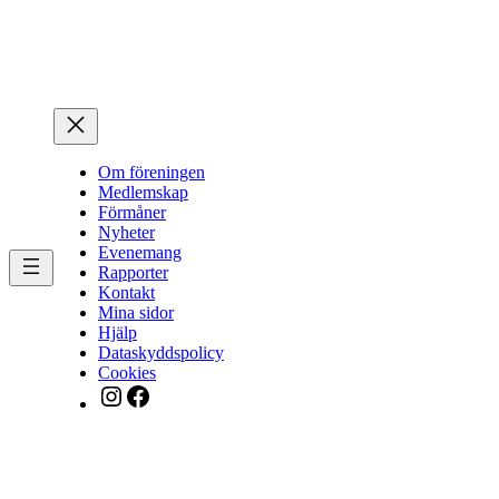
Hoppa
till
innehåll
Om föreningen
Medlemskap
Förmåner
Nyheter
Evenemang
Rapporter
Kontakt
Mina sidor
Hjälp
Dataskyddspolicy
Cookies
Instagram
Facebook