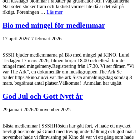
och tussilago blommar i rabatter på gräsmattor och i vägkanterna.
När solen sticker fram och faktiskt värmer lite då är det vår på
riktigt. Föreningen …
Läs mer
Bio med mingel för medlemmar
17 april 2026
17 februari 2026
SSSH bjuder medlemmarna på Bio med mingel på KINO, Lund
Tisdagen 17 mars 2026, filmen börjar 18.00 och efteråt blir det
mingel med mingelmeny.Registrering från 17.30. Vi ser filmen ”Vi
var The Ark”, en dokumentär om musikgruppen The Ark.Se
trailer https://kino.nu/vi-var-the-ark Sista anmälningsdag söndag 8
mars, begränsat antal platser.Välkomna! Anmälan har utgått
God Jul och Gott Nytt år
29 januari 2026
20 november 2025
Bästa medlemmar i SSSHHösten har gått fort, vi hade ett mycket
trevligt höstmöte på Grand med trevlig underhållning och god mat. I
november hade vi filmvisning på Kino då var vi ett gäng som hade