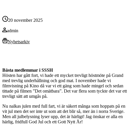
20 november 2025
admin
Nyhetsarkiv
Bästa medlemmar i SSSH
Hösten har gått fort, vi hade ett mycket trevligt höstmöte på Grand
med trevlig underhållning och god mat. I november hade vi
filmvisning på Kino då var vi ett gäng som hade mingel och sedan
tittade på filmen ”Det omätbara”. Det var flera som tyckte det var ett
trevligt sätt att umgås på.
Nu nalkas julen med full fart, vi är säkert många som hoppats på en
vit jul men det ser inte ut som att det blir så, mer än i norra Sverige.
Men all julbelysning lyser upp, det är härligt! Jag önskar er alla en
härlig, fridfull God Jul och ett Gott Nytt År!