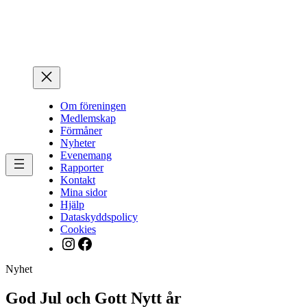
Hoppa
till
innehåll
Om föreningen
Medlemskap
Förmåner
Nyheter
Evenemang
Rapporter
Kontakt
Mina sidor
Hjälp
Dataskyddspolicy
Cookies
Instagram
Facebook
Nyhet
God Jul och Gott Nytt år