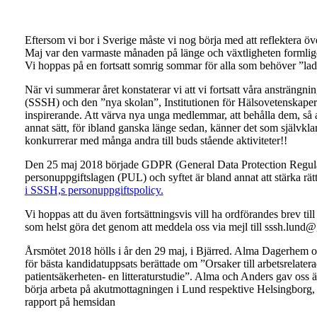
Eftersom vi bor i Sverige måste vi nog börja med att reflektera öv
Maj var den varmaste månaden på länge och växtligheten formlige
Vi hoppas på en fortsatt somrig sommar för alla som behöver ”lad
När vi summerar året konstaterar vi att vi fortsatt våra ansträngn
(SSSH) och den ”nya skolan”, Institutionen för Hälsovetenskaper v
inspirerande. Att värva nya unga medlemmar, att behålla dem, så a
annat sätt, för ibland ganska länge sedan, känner det som självklart
konkurrerar med många andra till buds stående aktiviteter!!
Den 25 maj 2018 började GDPR (General Data Protection Regulat
personuppgiftslagen (PUL) och syftet är bland annat att stärka rätt
i SSSH,s personuppgiftspolicy.
Vi hoppas att du även fortsättningsvis vill ha ordförandes brev t
som helst göra det genom att meddela oss via mejl till
sssh.lund@
Årsmötet 2018 hölls i år den 29 maj, i Bjärred. Alma Dagerhem 
för bästa kandidatuppsats berättade om ”Orsaker till arbetsrelate
patientsäkerheten- en litteraturstudie”. Alma och Anders gav oss 
börja arbeta på akutmottagningen i Lund respektive Helsingborg, v
rapport på hemsidan