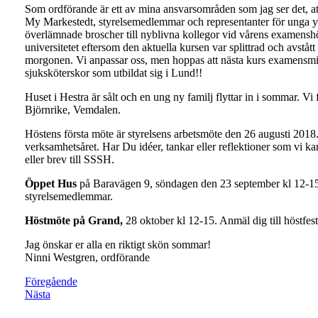
Som ordförande är ett av mina ansvarsområden som jag ser det, a
My Markestedt, styrelsemedlemmar och representanter för unga
överlämnade broscher till nyblivna kollegor vid vårens examensh
universitetet eftersom den aktuella kursen var splittrad och avståt
morgonen. Vi anpassar oss, men hoppas att nästa kurs examensmingl
sjuksköterskor som utbildat sig i Lund!!
Huset i Hestra är sålt och en ung ny familj flyttar in i sommar. Vi f
Björnrike, Vemdalen.
Höstens första möte är styrelsens arbetsmöte den 26 augusti 2018
verksamhetsåret. Har Du idéer, tankar eller reflektioner som vi ka
eller brev till SSSH.
Öppet Hus
på Baravägen 9, söndagen den 23 september kl 12-15, ett
styrelsemedlemmar.
Höstmöte på Grand,
28 oktober kl 12-15. Anmäl dig till höstfes
Jag önskar er alla en riktigt skön sommar!
Ninni Westgren, ordförande
Föregående
Nästa