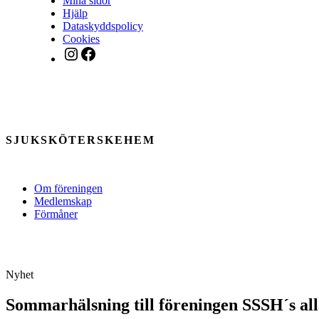
Mina sidor
Hjälp
Dataskyddspolicy
Cookies
Instagram
Facebook
SJUKSKÖTERSKEHEM
Om föreningen
Medlemskap
Förmåner
Nyhet
Sommarhälsning till föreningen SSSH´s a