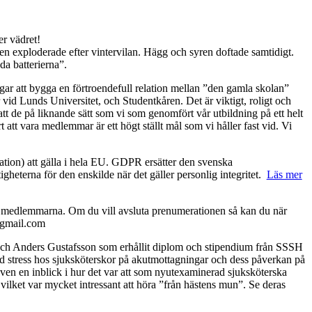
er vädret!
n exploderade efter vintervilan. Hägg och syren doftade samtidigt.
da batterierna”.
ingar att bygga en förtroendefull relation mellan ”den gamla skolan”
id Lunds Universitet, och Studentkåren. Det är viktigt, roligt och
tt de på liknande sätt som vi som genomfört vår utbildning på ett helt
 att vara medlemmar är ett högt ställt mål som vi håller fast vid. Vi
ion) att gälla i hela EU. GDPR ersätter den svenska
igheterna för den enskilde när det gäller personlig integritet.
Läs mer
ill medlemmarna. Om du vill avsluta prenumerationen så kan du när
gmail.com
och Anders Gustafsson som erhållit diplom och stipendium från SSSH
rad stress hos sjuksköterskor på akutmottagningar och dess påverkan på
även en inblick i hur det var att som nyutexaminerad sjuksköterska
ilket var mycket intressant att höra ”från hästens mun”. Se deras