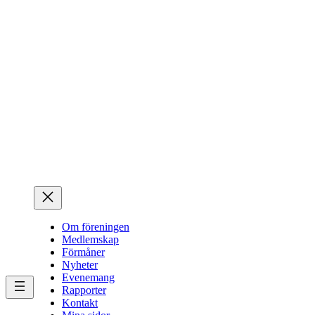
Hoppa
till
innehåll
Om föreningen
Medlemskap
Förmåner
Nyheter
Evenemang
Rapporter
Kontakt