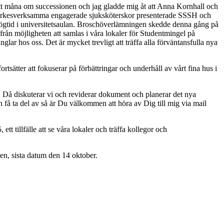
tt måna om successionen och jag gladde mig åt att Anna Kornhall och
 yrkesverksamma engagerade sjuksköterskor presenterade SSSH och
ögtid i universitetsaulan. Broschöverlämningen skedde denna gång på
t från möjligheten att samlas i våra lokaler för Studentmingel på
ar hos oss. Det är mycket trevligt att träffa alla förväntansfulla nya
ortsätter att fokuserar på förbättringar och underhåll av vårt fina hus i
. Då diskuterar vi och reviderar dokument och planerar det nya
n få ta del av så är Du välkommen att höra av Dig till mig via mail
 tillfälle att se våra lokaler och träffa kollegor och
ten, sista datum den 14 oktober.