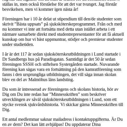
ställas in, men också förståelse för att det var tvunget. Jag förstår
besvikelsen, men vi kommer igen nästa år!
Föreningen har i 10 år delat ut stipendium till den/de studenter som
skrivit ”Bästa uppsats” på sjuksköterskeprogrammet. Från och med
nu kommer vi inte att fortsätta med detta utan istället arbeta i ett
närmare samarbete direkt med studentrepresentanter för att få aktuell
kunskap om hur vi bäst uppmuntrar, stödjer och premierar studenter
under studietiden.
I år är det 117 år sedan sjuksköterskeutbildningen i Lund startade i
Dr Sandbergs hus på Paradisgatan. Samtidigt är det 50 år sedan
föreningen SSSH och stiftelsen Systergården startade. Nuvarande
förening kan sägas vara en fortsättning på den kamratförening som
fanns i den ursprungliga utbildningen, det vill säga innan skolan
blev en del av Malmöhus läns landsting.
Du som är intresserad av föreningens och skolans historia, hör av
Dig om Du inte redan har ”Minnesskriften” som beskriver
utvecklingen av såväl sjuksköterskeutbildningen i Lund, som ett
stycke svensk sjukvårdshistoria. Vi skickar gärna Minnesskriften till
Dig.
Ett antal medlemmar saknar mailadress i kontaktuppgifterna. Är Du
en av dem? Det kan lätt avhjälpas! Du uppdaterar Dina