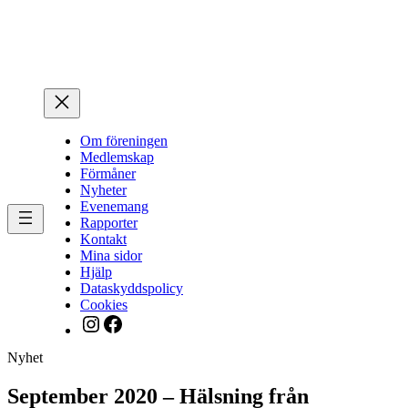
Hoppa
till
innehåll
Om föreningen
Medlemskap
Förmåner
Nyheter
Evenemang
Rapporter
Kontakt
Mina sidor
Hjälp
Dataskyddspolicy
Cookies
Instagram
Facebook
Nyhet
September 2020 – Hälsning från