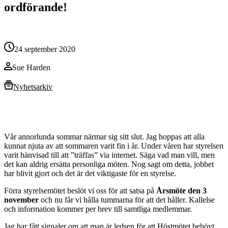
ordförande!
24 september 2020
Sue Harden
Nyhetsarkiv
Vår annorlunda sommar närmar sig sitt slut. Jag hoppas att alla
kunnat njuta av att sommaren varit fin i år. Under våren har styrelsen
varit hänvisad till att ”träffas” via internet. Säga vad man vill, men
det kan aldrig ersätta personliga möten. Nog sagt om detta, jobbet
har blivit gjort och det är det viktigaste för en styrelse.
Förra styrelsemötet beslöt vi oss för att satsa på
Årsmöte den 3
november
och nu får vi hålla tummarna för att det håller. Kallelse
och information kommer per brev till samtliga medlemmar.
Jag har fått signaler om att man är ledsen för att Höstmötet behövt