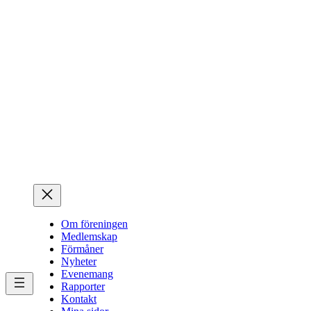
Hoppa
till
innehåll
Om föreningen
Medlemskap
Förmåner
Nyheter
Evenemang
Rapporter
Kontakt