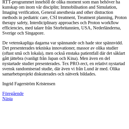
RTT-programmet innehöll de olika moment som man behöver ha
kunskap om inom vår disciplin; Immobilisation and Simulation,
Imaging verification, General anesthesia and other distraction
methods in pediatric care, CSI treatment, Treatment planning, Proton
therapy safety, Interdiciplinary approaches och Proton workflow
efficiencies, med talare från Storbritannien, USA, Nederländerna,
Sverige och Singapore.
De vetenskapliga dagarna var spännande och hade stor spännvidd.
Det presenterades tekniska innovationer, massor av olika studier
(oftast små och lokala), men också enstaka patientfall där det såklart
gått jättebra (vanligt från Japan och Kina). Men även en del
nystartade studier presenterades. Tex PRO-rect, en relativt nystartad
svensk randomiserad studie, där även vi från Lund är med. Olika
samarbetsprojekt diskuterades och nätverk bildades.
Ingrid Fagerström Kristensen
Föregående
Nästa