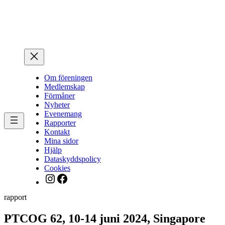
Hoppa
till
innehåll
Om föreningen
Medlemskap
Förmåner
Nyheter
Evenemang
Rapporter
Kontakt
Mina sidor
Hjälp
Dataskyddspolicy
Cookies
Instagram
Facebook
rapport
PTCOG 62, 10-14 juni 2024, Singapore